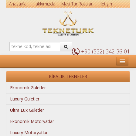
Anasayfa
Hakkımızda
Mavi Tur Rotaları
İletişim
+90 (532) 342 36 01
ANASAYFA
KİRALIK TEKNELER
HİZMETLERİMİZ
Ekonomik Guletler
KİRALIK GULETLER
Luxury Guletler
KİRALIK MOTORYATLAR
Ultra Lux Guletler
KİRALIK YELKENLİ TEKNELER
Ekonomik Motoryatlar
KİRALIK KATAMARAN YELKENLİLER
Luxury Motoryatlar