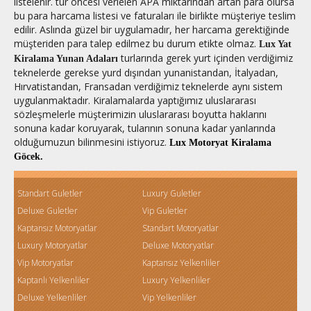
listelenir. tur öncesi verielen APA miktarından artan para olursa
bu para harcama listesi ve faturaları ile birlikte müşteriye teslim
edilir. Aslında güzel bir uygulamadır, her harcama gerektiğinde
müşteriden para talep edilmez bu durum etikte olmaz.
Lux Yat
turlarında gerek yurt içinden verdiğimiz
Kiralama Yunan Adaları
teknelerde gerekse yurd dışından yunanistandan, İtalyadan,
Hırvatistandan, Fransadan verdiğimiz teknelerde aynı sistem
uygulanmaktadır. Kiralamalarda yaptığımız uluslararası
sözleşmelerle müşterimizin uluslararası boyutta haklarını
sonuna kadar koruyarak, tularının sonuna kadar yanlarında
olduğumuzun bilinmesini istiyoruz.
Lux Motoryat Kiralama
Göcek.
Standart Guletler
Luxury Guletler
Deluxe Guletler
Vip Guletler
Kaptansız Motoryatlar
Standart Motoryatlar
Luxury Motoryatlar
Deluxe Motoryatlar
Vip Motoryatlar
Kaptansız Yelkenliler
Kaptanlı Yelkenliler
Luxury Yelkenliler
Deluxe Yelkenliler
Vip Yelkenliler